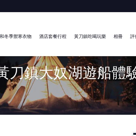
和冬季禦寒衣物
酒店套餐行程
黃刀鎮吃喝玩樂
相冊
評
黃刀鎮大奴湖遊船體