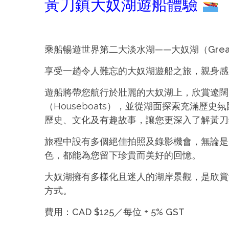
黃刀鎮大奴湖遊船體驗
乘船暢遊世界第二大淡水湖——大奴湖（Great S
享受一趟令人難忘的大奴湖遊船之旅，親身感
遊船將帶您航行於壯麗的大奴湖上，欣賞遼闊
（Houseboats），並從湖面探索充滿歷史
歷史、文化及有趣故事，讓您更深入了解黃刀
旅程中設有多個絕佳拍照及錄影機會，無論是
色，都能為您留下珍貴而美好的回憶。
大奴湖擁有多樣化且迷人的湖岸景觀，是欣賞
方式。
費用：CAD $125／每位 + 5% GST