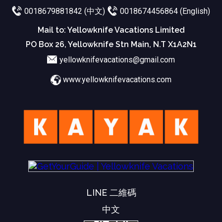
0018679881842 (中文)
0018674456864 (English)
Mail to: Yellowknife Vacations Limited
PO Box 26, Yellowknife Stn Main, N.T X1A2N1
yellowknifevacations@gmail.com
www.yellowknifevacations.com
LINE 二維碼
中文