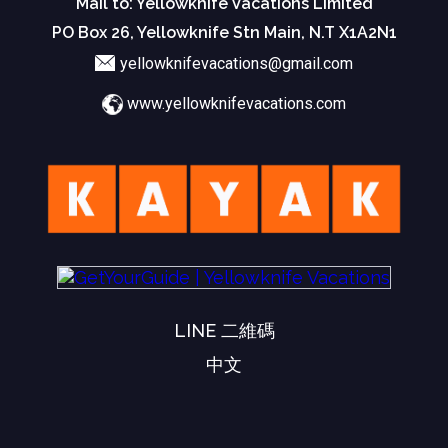
Mail to: Yellowknife Vacations Limited
PO Box 26, Yellowknife Stn Main, N.T X1A2N1
yellowknifevacations@gmail.com
www.yellowknifevacations.com
LINE 二維碼
中文